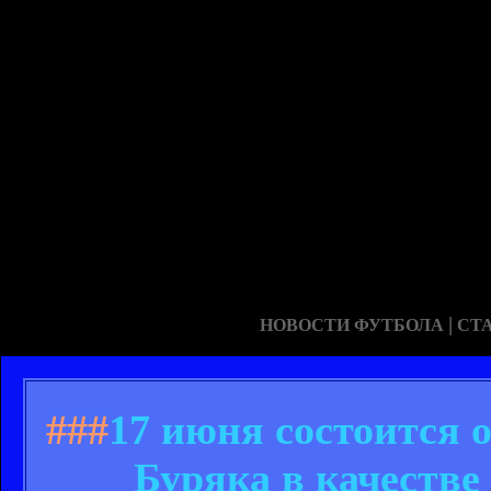
|
НОВОСТИ ФУТБОЛА
СТ
###
17 июня состоится 
Буряка в качестве